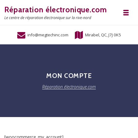
Skip to navigation
Skip to content
Réparation électronique.com
Toggl
Le centre de réparation électronique sur la rive-nord
info@megtechinc.com
Mirabel, QC, J7J 0K5
MON COMPTE
Réparation électronique.com
[woocommerce_my_account]