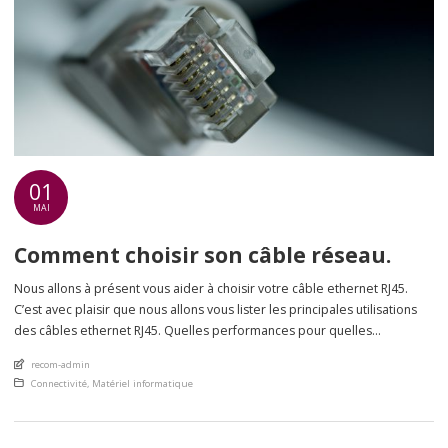
01
MAI
Comment choisir son câble réseau.
Nous allons à présent vous aider à choisir votre câble ethernet RJ45.
C’est avec plaisir que nous allons vous lister les principales utilisations
des câbles ethernet RJ45. Quelles performances pour quelles
applications? En fonction de vos besoins, vous allez devoir choisir un
An article by
recom-admin
câble différent répondant de manière optimale à ceux-ci.
Posted in
Connectivité
,
Matériel informatique