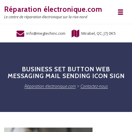
Skip to navigation
Skip to content
Réparation électronique.com
Toggl
Le centre de réparation électronique sur la rive-nord
info@megtechinc.com
Mirabel, QC, J7J 0K5
BUSINESS SET BUTTON WEB
MESSAGING MAIL SENDING ICON SIGN
Réparation électronique.com
>
Contactez-nous