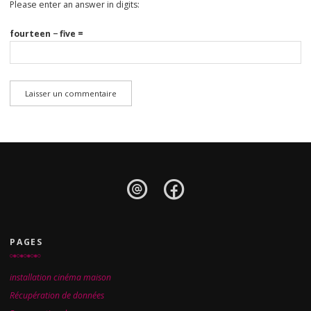
Please enter an answer in digits:
fourteen − five =
PAGES
installation cinéma maison
Récupération de données