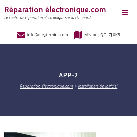
Skip to navigation
Skip to content
Réparation électronique.com
Toggl
Le centre de réparation électronique sur la rive-nord
info@megtechinc.com
Mirabel, QC, J7J 0K5
APP-2
Réparation électronique.com
>
Installation de logiciel