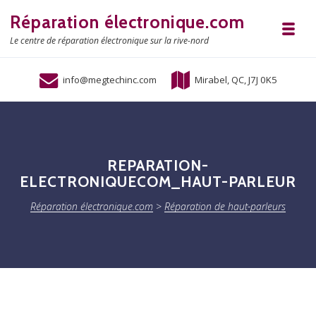
Skip to navigation
Skip to content
Réparation électronique.com
Toggl
Le centre de réparation électronique sur la rive-nord
info@megtechinc.com
Mirabel, QC, J7J 0K5
REPARATION-
ELECTRONIQUECOM_HAUT-PARLEUR
Réparation électronique.com
>
Réparation de haut-parleurs