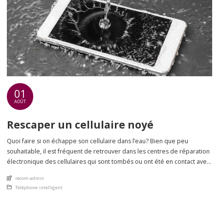
01
AOÛT
Rescaper un cellulaire noyé
Quoi faire si on échappe son cellulaire dans l’eau? Bien que peu
souhaitable, il est fréquent de retrouver dans les centres de réparation
électronique des cellulaires qui sont tombés ou ont été en contact avec
l’eau. Bien que certaines compagnies tentent maintenant de
An article by
recom-admin
développer des appareils qui sont plus ou moins imperméables, il reste
Posted in
Téléphone intelligent
que […]