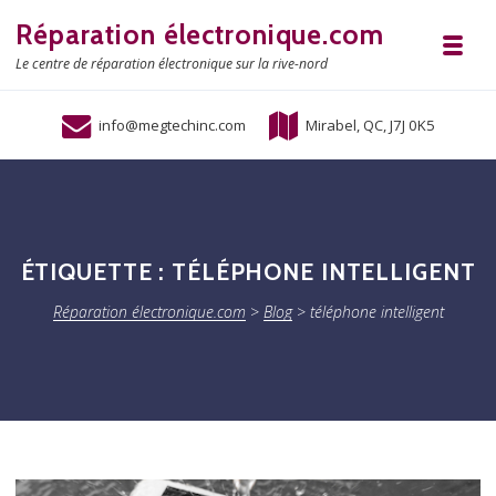
Skip to navigation
Skip to content
Réparation électronique.com
Toggl
Le centre de réparation électronique sur la rive-nord
info@megtechinc.com
Mirabel, QC, J7J 0K5
ÉTIQUETTE :
TÉLÉPHONE INTELLIGENT
Réparation électronique.com
>
Blog
>
téléphone intelligent